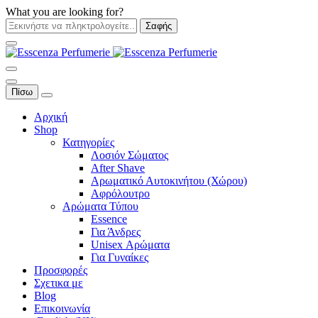
What you are looking for?
Σαφής
Πίσω
Αρχική
Shop
Κατηγορίες
Λοσιόν Σώματος
After Shave
Αρωματικό Αυτοκινήτου (Χώρου)
Αφρόλουτρο
Αρώματα Τύπου
Essence
Για Άνδρες
Unisex Αρώματα
Για Γυναίκες
Προσφορές
Σχετικα με
Blog
Επικοινωνία