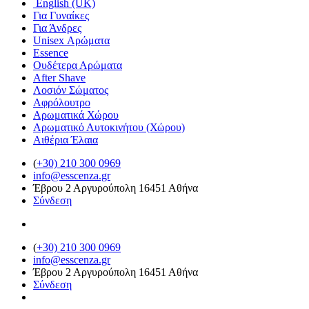
English (UK)
Για Γυναίκες
Για Άνδρες
Unisex Αρώματα
Essence
Ουδέτερα Αρώματα
After Shave
Λοσιόν Σώματος
Αφρόλουτρο
Αρωματικά Χώρου
Αρωματικό Αυτοκινήτου (Χώρου)
Αιθέρια Έλαια
(
+30) 210 300 0969
info@esscenza.gr
Έβρου 2 Αργυρούπολη 16451 Αθήνα
Σύνδεση
(
+30) 210 300 0969
info@esscenza.gr
Έβρου 2 Αργυρούπολη 16451 Αθήνα
Σύνδεση