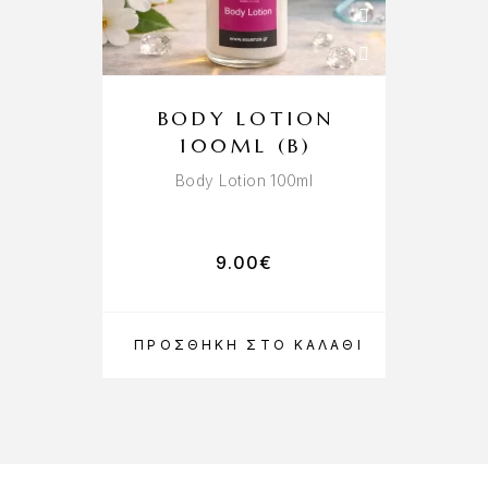
BODY LOTION
100ML (B)
Body Lotion 100ml
9.00
€
ΠΡΟΣΘΉΚΗ ΣΤΟ ΚΑΛΆΘΙ
ΠΡ