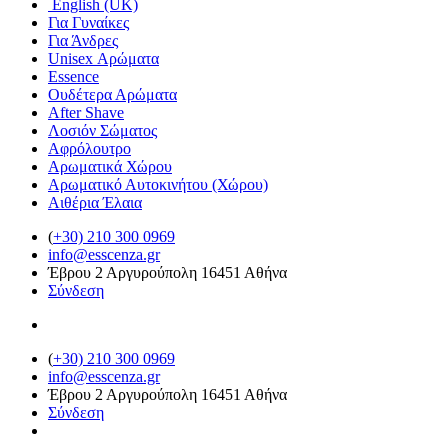
English (UK)
Για Γυναίκες
Για Άνδρες
Unisex Αρώματα
Essence
Ουδέτερα Αρώματα
After Shave
Λοσιόν Σώματος
Αφρόλουτρο
Αρωματικά Χώρου
Αρωματικό Αυτοκινήτου (Χώρου)
Αιθέρια Έλαια
(
+30) 210 300 0969
info@esscenza.gr
Έβρου 2 Αργυρούπολη 16451 Αθήνα
Σύνδεση
(
+30) 210 300 0969
info@esscenza.gr
Έβρου 2 Αργυρούπολη 16451 Αθήνα
Σύνδεση