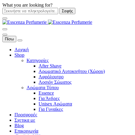
What you are looking for?
Σαφής
Πίσω
Αρχική
Shop
Κατηγορίες
After Shave
Αρωματικό Αυτοκινήτου (Χώρου)
Αφρόλουτρο
Λοσιόν Σώματος
Αρώματα Τύπου
Essence
Για Άνδρες
Unisex Αρώματα
Για Γυναίκες
Προσφορές
Σχετικα με
Blog
Επικοινωνία