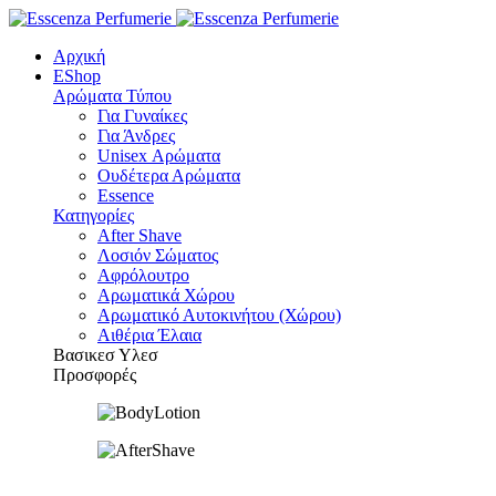
Αρχική
EShop
Αρώματα Τύπου
Για Γυναίκες
Για Άνδρες
Unisex Αρώματα
Ουδέτερα Αρώματα
Essence
Κατηγορίες
After Shave
Λοσιόν Σώματος
Αφρόλουτρο
Αρωματικά Χώρου
Αρωματικό Αυτοκινήτου (Χώρου)
Αιθέρια Έλαια
Βασικεσ Υλεσ
Προσφορές