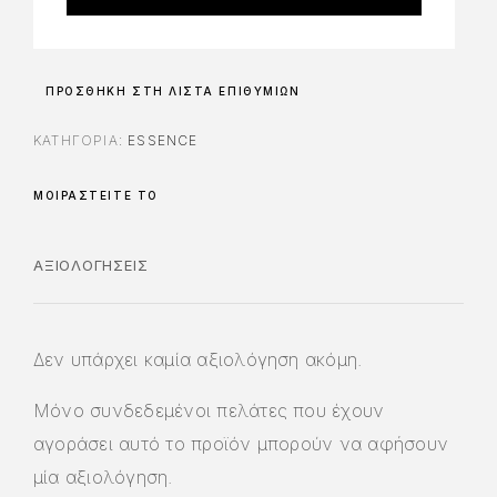
ΠΡΟΣΘΉΚΗ ΣΤΗ ΛΊΣΤΑ ΕΠΙΘΥΜΙΏΝ
ΚΑΤΗΓΟΡΊΑ:
ESSENCE
ΜΟΙΡΑΣΤΕΊΤΕ ΤΟ
ΑΞΙΟΛΟΓΉΣΕΙΣ
Δεν υπάρχει καμία αξιολόγηση ακόμη.
Μόνο συνδεδεμένοι πελάτες που έχουν
αγοράσει αυτό το προϊόν μπορούν να αφήσουν
μία αξιολόγηση.