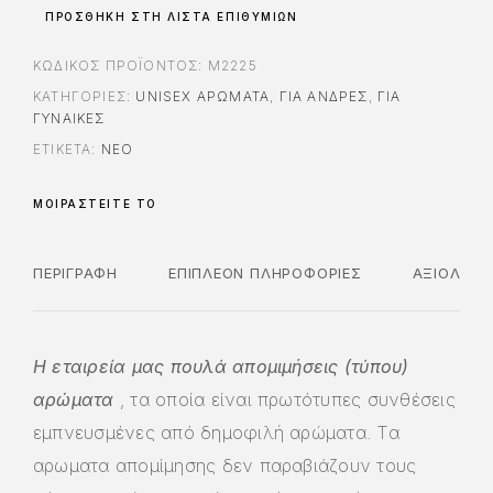
ΠΡΟΣΘΉΚΗ ΣΤΗ ΛΊΣΤΑ ΕΠΙΘΥΜΙΏΝ
ΚΩΔΙΚΌΣ ΠΡΟΪΌΝΤΟΣ:
M2225
ΚΑΤΗΓΟΡΊΕΣ:
UNISEX ΑΡΏΜΑΤΑ
,
ΓΙΑ ΆΝΔΡΕΣ
,
ΓΙΑ
ΓΥΝΑΊΚΕΣ
ΕΤΙΚΈΤΑ:
ΝΈΟ
ΜΟΙΡΑΣΤΕΊΤΕ ΤΟ
ΠΕΡΙΓΡΑΦΉ
ΕΠΙΠΛΈΟΝ ΠΛΗΡΟΦΟΡΊΕΣ
ΑΞΙΟΛΟΓΉ
Η εταιρεία μας πουλά απομιμήσεις (τύπου)
αρώματα
, τα οποία είναι πρωτότυπες συνθέσεις
εμπνευσμένες από δημοφιλή αρώματα. Τα
αρωματα απομίμησης δεν παραβιάζουν τους