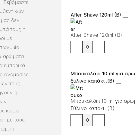
ή. Σεβόμαστε
αυθεντικών
After Shave 120ml (B)
 μας δεν
υπά τους ή
After Shave 120ml (B)
ρουμε
πωνυμία.
α αρώματα
α εμπορικά
Μπουκαλάκι 10 ml για αρω
ές ονομασίες
ξύλινο καπάκι .(B)
χων τους.
ηγούν ή
Μπουκαλάκι 10 ml για αρω
των
ξύλινο καπάκι .(B)
ε καμία
ση με τους
ραφική