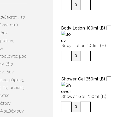
 αρώματα
, τα
ένες από
Body Lotion 100ml (B)
 δεν
ημάτων,
Body Lotion 100ml (B)
εν
 προϊόντα μας
ν ίδια
ν. Δεν
Shower Gel 250ml (B)
κές μάρκες,
 τις μάρκες.
ωτές
Shower Gel 250ml (B)
μάτων
πολαμβάνουν