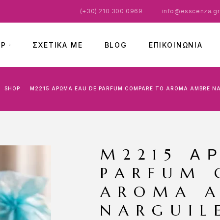
(
+30) 210 300 0969
info@esscenza.gr
OP
ΣΧΕΤΙΚΑ ΜΕ
BLOG
ΕΠΙΚΟΙΝΩΝΊΑ
SHOP
M2215 ΆΡΩΜΑ EAU DE PARFUM COMPARE TO AROMA AMBRE N
M2215 Ά
PARFUM 
AROMA 
NARGUIL