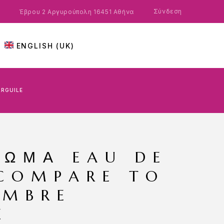
Σύνδεση
Έβρου 2 Αργυρούπολη 16451 Αθήνα
ENGLISH (UK)
ARGUILE
ΡΩΜΑ EAU DE
COMPARE TO
AMBRE
E