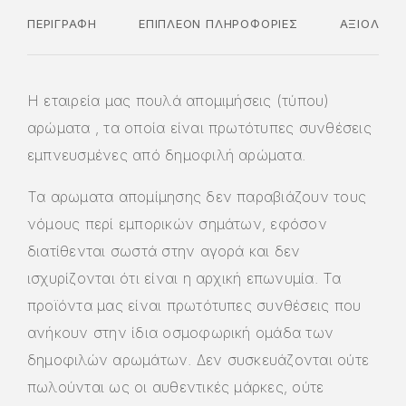
ΠΕΡΙΓΡΑΦΉ
ΕΠΙΠΛΈΟΝ ΠΛΗΡΟΦΟΡΊΕΣ
ΑΞΙΟΛΟΓΉ
Η εταιρεία μας πουλά απομιμήσεις (τύπου)
αρώματα , τα οποία είναι πρωτότυπες συνθέσεις
εμπνευσμένες από δημοφιλή αρώματα.
Τα αρωματα απομίμησης δεν παραβιάζουν τους
νόμους περί εμπορικών σημάτων, εφόσον
διατίθενται σωστά στην αγορά και δεν
ισχυρίζονται ότι είναι η αρχική επωνυμία. Τα
προϊόντα μας είναι πρωτότυπες συνθέσεις που
ανήκουν στην ίδια οσμοφωρική ομάδα των
δημοφιλών αρωμάτων. Δεν συσκευάζονται ούτε
πωλούνται ως οι αυθεντικές μάρκες, ούτε