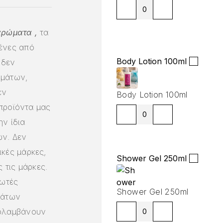
αρώματα ,
τα
ένες από
Body Lotion 100ml
 δεν
ημάτων,
εν
Body Lotion 100ml
 προϊόντα μας
ν ίδια
ν. Δεν
κές μάρκες,
Shower Gel 250ml
 τις μάρκες.
ωτές
Shower Gel 250ml
μάτων
πολαμβάνουν