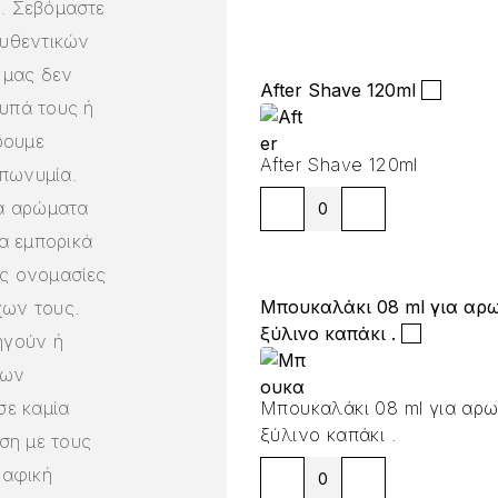
ή. Σεβόμαστε
αυθεντικών
 μας δεν
After Shave 120ml
υπά τους ή
ρουμε
After Shave 120ml
πωνυμία.
α αρώματα
α εμπορικά
ές ονομασίες
Μπουκαλάκι 08 ml για αρω
χων τους.
ξύλινο καπάκι .
ηγούν ή
των
ε καμία
Μπουκαλάκι 08 ml για αρω
ξύλινο καπάκι .
ση με τους
ραφική