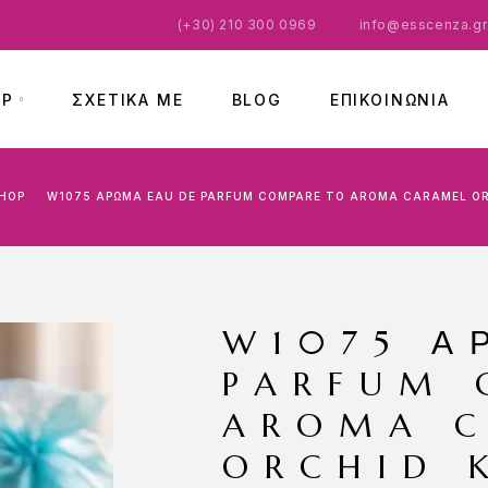
(
+30) 210 300 0969
info@esscenza.gr
OP
ΣΧΕΤΙΚΑ ΜΕ
BLOG
ΕΠΙΚΟΙΝΩΝΊΑ
HOP
W1075 ΆΡΩΜΑ EAU DE PARFUM COMPARE TO AROMA CARAMEL O
W1075 Ά
PARFUM 
AROMA 
ORCHID 