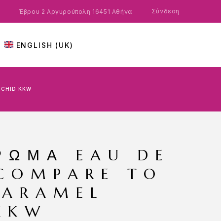
Σύνδεση
Έβρου 2 Αργυρούπολη 16451 Αθήνα
ENGLISH (UK)
RCHID KKW
ΡΩΜΑ EAU DE
COMPARE TO
CARAMEL
KKW