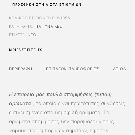
ΠΡΟΣΘΉΚΗ ΣΤΗ ΛΊΣΤΑ ΕΠΙΘΥΜΙΏΝ
ΚΩΔΙΚΌΣ ΠΡΟΪΌΝΤΟΣ:
W1055
ΚΑΤΗΓΟΡΊΑ:
ΓΙΑ ΓΥΝΑΊΚΕΣ
ΕΤΙΚΈΤΑ:
ΝΈΟ
ΜΟΙΡΑΣΤΕΊΤΕ ΤΟ
ΠΕΡΙΓΡΑΦΉ
ΕΠΙΠΛΈΟΝ ΠΛΗΡΟΦΟΡΊΕΣ
ΑΞΙΟΛΟΓΉ
Η εταιρεία μας πουλά απομιμήσεις (τύπου)
αρώματα ,
τα οποία είναι πρωτότυπες συνθέσεις
εμπνευσμένες από δημοφιλή αρώματα. Τα
αρωματα απομίμησης δεν παραβιάζουν τους
νόμους περί εμπορικών σημάτων, εφόσον