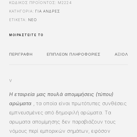
ΚΩΔΙΚΌΣ ΠΡΟΪΌΝΤΟΣ:
M2224
ΚΑΤΗΓΟΡΊΑ:
ΓΙΑ ΆΝΔΡΕΣ
ΕΤΙΚΈΤΑ:
ΝΈΟ
ΜΟΙΡΑΣΤΕΊΤΕ ΤΟ
ΠΕΡΙΓΡΑΦΉ
ΕΠΙΠΛΈΟΝ ΠΛΗΡΟΦΟΡΊΕΣ
ΑΞΙΟΛΟΓΉ
v
Η εταιρεία μας πουλά απομιμήσεις (τύπου)
αρώματα
, τα οποία είναι πρωτότυπες συνθέσεις
εμπνευσμένες από δημοφιλή αρώματα. Τα
αρωματα απομίμησης δεν παραβιάζουν τους
νόμους περί εμπορικών σημάτων, εφόσον