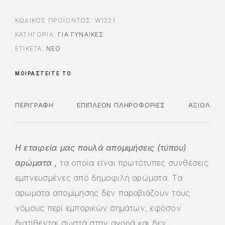
ΚΩΔΙΚΌΣ ΠΡΟΪΌΝΤΟΣ:
W1221
ΚΑΤΗΓΟΡΊΑ:
ΓΙΑ ΓΥΝΑΊΚΕΣ
ΕΤΙΚΈΤΑ:
ΝΈΟ
ΜΟΙΡΑΣΤΕΊΤΕ ΤΟ
ΠΕΡΙΓΡΑΦΉ
ΕΠΙΠΛΈΟΝ ΠΛΗΡΟΦΟΡΊΕΣ
ΑΞΙΟΛΟΓΉ
Η εταιρεία μας πουλά απομιμήσεις (τύπου)
αρώματα ,
τα οποία είναι πρωτότυπες συνθέσεις
εμπνευσμένες από δημοφιλή αρώματα. Τα
αρωματα απομίμησης δεν παραβιάζουν τους
νόμους περί εμπορικών σημάτων, εφόσον
διατίθενται σωστά στην αγορά και δεν