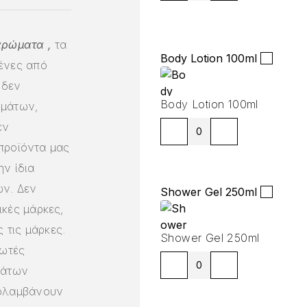
αρώματα ,
τα
Body Lotion 100ml
ένες από
 δεν
Body Lotion 100ml
ημάτων,
εν
 προϊόντα μας
ν ίδια
ν. Δεν
Shower Gel 250ml
κές μάρκες,
 τις μάρκες.
Shower Gel 250ml
ωτές
μάτων
πολαμβάνουν