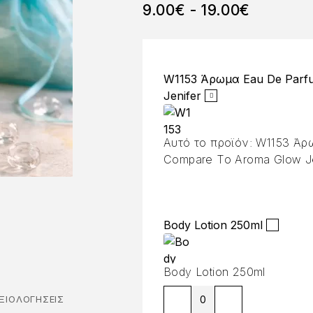
9.00
€
-
19.00
€
W1153 Άρωμα Eau De Parf
Jenifer
Αυτό το προϊόν:
W1153 Άρ
Compare To Aroma Glow Je
Body Lotion 250ml
Body Lotion 250ml
ΞΙΟΛΟΓΉΣΕΙΣ