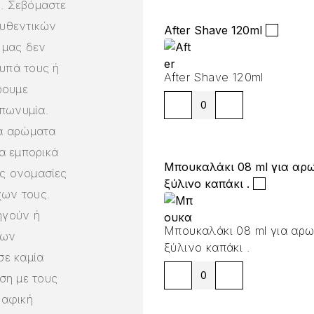
ή. Σεβόμαστε
αυθεντικών
After Shave 120ml
 μας δεν
υπά τους ή
After Shave 120ml
ρουμε
πωνυμία.
α αρώματα
α εμπορικά
Μπουκαλάκι 08 ml για αρω
ές ονομασίες
ξύλινο καπάκι .
χων τους.
ηγούν ή
Μπουκαλάκι 08 ml για αρω
των
ξύλινο καπάκι .
ε καμία
ση με τους
ραφική