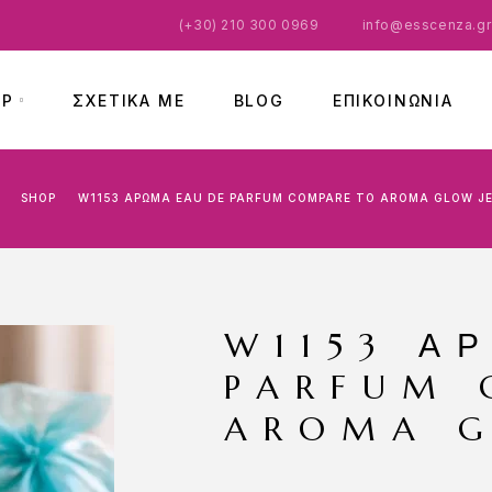
(
+30) 210 300 0969
info@esscenza.gr
OP
ΣΧΕΤΙΚΑ ΜΕ
BLOG
ΕΠΙΚΟΙΝΩΝΊΑ
SHOP
W1153 ΆΡΩΜΑ EAU DE PARFUM COMPARE TO AROMA GLOW JE
W1153 Ά
PARFUM 
AROMA G